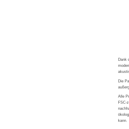
Dank d
modern
akusti
Die Pa
außerg
Alle P
FSC-ze
nachha
ökolog
kann.