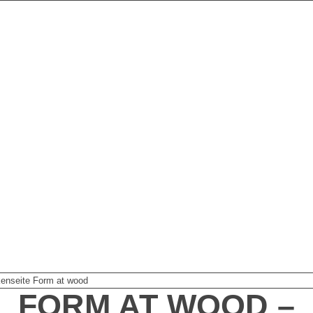
enseite Form at wood
FORM AT WOOD –