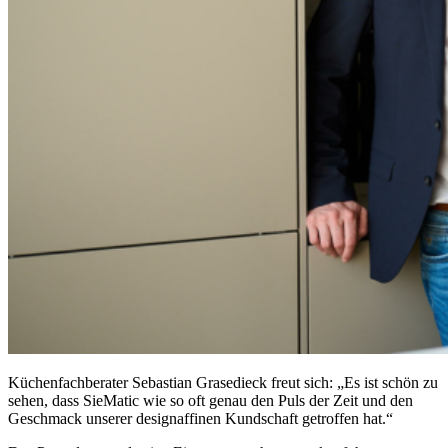
Küchenfachberater Sebastian Grasedieck freut sich: „Es ist schön zu
sehen, dass SieMatic wie so oft genau den Puls der Zeit und den
Geschmack unserer designaffinen Kundschaft getroffen hat.“