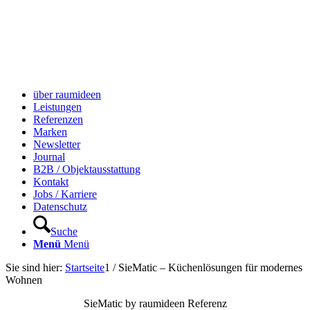
über raumideen
Leistungen
Referenzen
Marken
Newsletter
Journal
B2B / Objektausstattung
Kontakt
Jobs / Karriere
Datenschutz
Suche
Menü
Menü
Sie sind hier:
Startseite
1
/
SieMatic – Küchenlösungen für modernes
Wohnen
SieMatic by raumideen Referenz