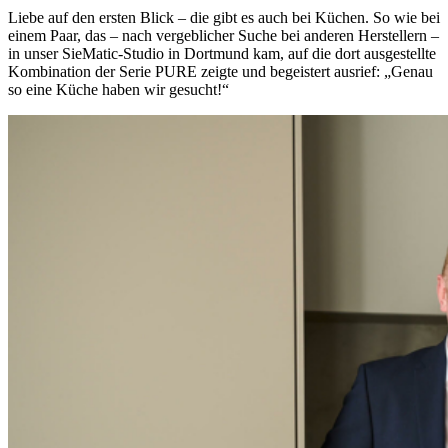
Liebe auf den ersten Blick – die gibt es auch bei Küchen. So wie bei
einem Paar, das – nach vergeblicher Suche bei anderen Herstellern –
in unser SieMatic-Studio in Dortmund kam, auf die dort ausgestellte
Kombination der Serie PURE zeigte und begeistert ausrief: „Genau
so eine Küche haben wir gesucht!“