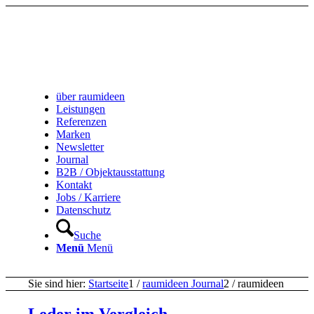
über raumideen
Leistungen
Referenzen
Marken
Newsletter
Journal
B2B / Objektausstattung
Kontakt
Jobs / Karriere
Datenschutz
Suche
Menü
Menü
Sie sind hier:
Startseite
1
/
raumideen Journal
2
/
raumideen
Leder im Vergleich