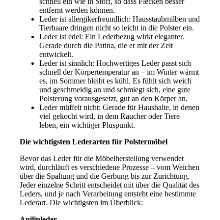
schnell ein wie in Stoff, so dass Flecken besser
entfernt werden können.
Leder ist allergikerfreundlich: Hausstaubmilben und
Tierhaare dringen nicht so leicht in die Polster ein.
Leder ist edel: Ein Lederbezug wirkt eleganter.
Gerade durch die Patina, die er mit der Zeit
entwickelt.
Leder ist sinnlich: Hochwertiges Leder passt sich
schnell der Körpertemperatur an – im Winter wärmt
es, im Sommer bleibt es kühl. Es fühlt sich weich
und geschmeidig an und schmiegt sich, eine gute
Polsterung vorausgesetzt, gut an den Körper an.
Leder müffelt nicht: Gerade für Haushalte, in denen
viel gekocht wird, in dem Raucher oder Tiere
leben, ein wichtiger Pluspunkt.
Die wichtigsten Lederarten für Polstermöbel
Bevor das Leder für die Möbelherstellung verwendet
wird, durchläuft es verschiedene Prozesse – vom Weichen
über die Spaltung und die Gerbung bis zur Zurichtung.
Jeder einzelne Schritt entscheidet mit über die Qualität des
Leders, und je nach Verarbeitung entsteht eine bestimmte
Lederart. Die wichtigsten im Überblick:
Anilinleder