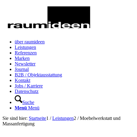
über raumideen
Leistungen
Referenzen
Marken
Newsletter
Journal
B2B / Objektausstattung
Kontakt
Jobs / Karriere
Datenschutz
Suche
Menü
Menü
Sie sind hier:
Startseite
1
/
Leistungen
2
/
Moebelwerkstatt und
Massanfertigung